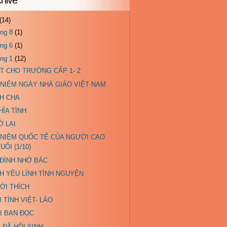
(14)
áng 8
(1)
áng 6
(1)
áng 1
(12)
ẾT CHO TRƯỜNG CẤP 1- 2
 NIỆM NGÀY NHÀ GIÁO VIỆT NAM
NH CHA
HĨA TÌNH
Ớ LẠI
 NIỆM QUỐC TẾ CỦA NGƯỜI CAO
UỔI (1/10)
 ĐÌNH NHỚ BÁC
NH YÊU LÍNH TÌNH NGUYỆN
ỜI THÍCH
 TÌNH VIỆT- LÀO
I BẠN ĐỌC
 ĐÃ HỒI SINH