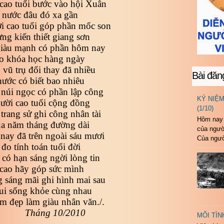
cao tuổi bước vào hội Xuân
 nước đâu đó xa gần
 cao tuổi góp phần mốc son
ng kiến thiết giang sơn
giàu mạnh có phần hôm nay
o khóa học hàng ngày
vũ trụ đổi thay đã nhiều
Bài đăn
ước có biết bao nhiêu
núi ngọc có phần lập công
KỶ NIỆ
ười cao tuổi cộng đồng
(1/10)
trang sử ghi công nhân tài
Hôm nay 
ua năm tháng đường dài
của ngườ
nay đã trên ngoài sáu mươi
Của ngườ
đo tính toán tuổi đời
có hạn sáng ngời lòng tin
cao hãy góp sức mình
sáng mãi ghi hình mai sau
ui sống khỏe cùng nhau
àm đẹp làm giàu nhân văn./.
Tháng 10/2010
MỐI TÌN