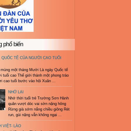
g phổ biến
M QUỐC TẾ CỦA NGƯỜI CAO TUỔI
mùng một tháng Mười Là ngày Quốc tế
i tuổi cao Thế giới thành một phong trào
i cao tuổi bước vào hội Xuân ...
NHỚ LẠI
Nhớ thời tuổi trẻ Trường Sơn Hành
quân vượt dóc vai sờn nặng hông
Rừng già sớm nắng chiều giông Rét
run, gùi nặng vẫn không ngại ...
H VIỆT- LÀO