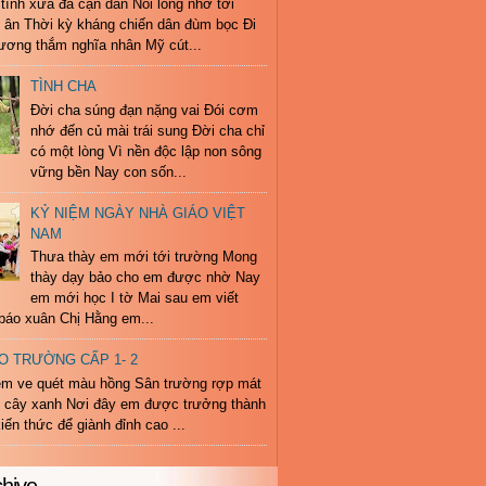
tình xưa đã cạn dần Nỗi lòng nhớ tới
i ân Thời kỳ kháng chiến dân đùm bọc Đi
ương thắm nghĩa nhân Mỹ cút...
TÌNH CHA
Đời cha súng đạn nặng vai Đói cơm
nhớ đến củ mài trái sung Đời cha chỉ
có một lòng Vì nền độc lập non sông
vững bền Nay con sốn...
KỶ NIỆM NGÀY NHÀ GIÁO VIỆT
NAM
Thưa thày em mới tới trường Mong
thày dạy bảo cho em được nhờ Nay
em mới học I tờ Mai sau em viết
 báo xuân Chị Hằng em...
O TRƯỜNG CẤP 1- 2
m ve quét màu hồng Sân trường rợp mát
g cây xanh Nơi đây em được trưởng thành
kiến thức để giành đỉnh cao ...
chive