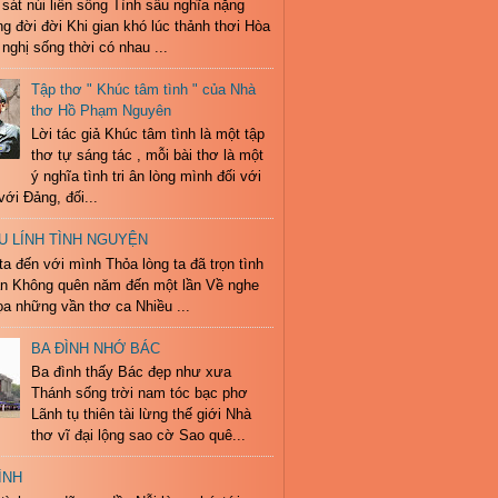
 sát núi liền sông Tình sâu nghĩa nặng
g đời đời Khi gian khó lúc thảnh thơi Hòa
nghị sống thời có nhau ...
Tập thơ " Khúc tâm tình " của Nhà
thơ Hồ Phạm Nguyên
Lời tác giả Khúc tâm tình là một tập
thơ tự sáng tác , mỗi bài thơ là một
ý nghĩa tình tri ân lòng mình đối với
với Đảng, đối...
U LÍNH TÌNH NGUYỆN
a đến với mình Thỏa lòng ta đã trọn tình
ân Không quên năm đến một lần Về nghe
a những vần thơ ca Nhiều ...
BA ĐÌNH NHỚ BÁC
Ba đình thấy Bác đẹp như xưa
Thánh sống trời nam tóc bạc phơ
Lãnh tụ thiên tài lừng thế giới Nhà
thơ vĩ đại lộng sao cờ Sao quê...
ÌNH