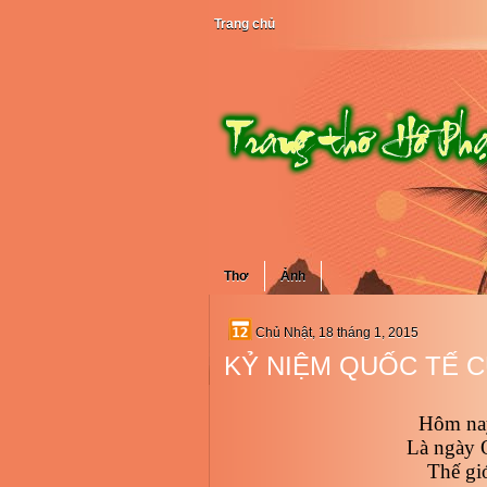
Trang chủ
Thơ
Ảnh
Chủ Nhật, 18 tháng 1, 2015
KỶ NIỆM QUỐC TẾ C
Hôm na
Là ngày Q
Thế gi