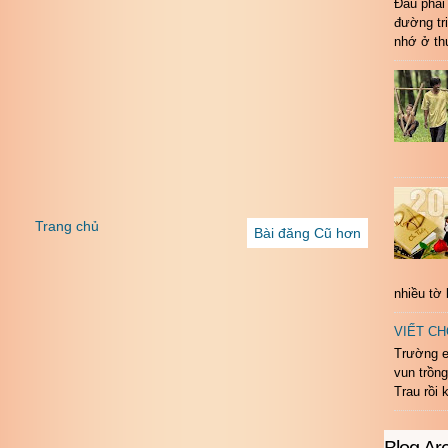
Đâu phải 
đường tr
nhớ ở th
Trang chủ
Bài đăng Cũ hơn
nhiều tờ
VIẾT CH
Trường e
vun trồn
Trau rồi 
Blog Ar