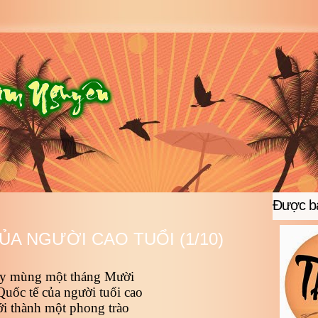
Được bả
ỦA NGƯỜI CAO TUỔI (1/10)
y mùng một tháng Mười
uốc tế của người tuổi cao
ới thành một phong trào