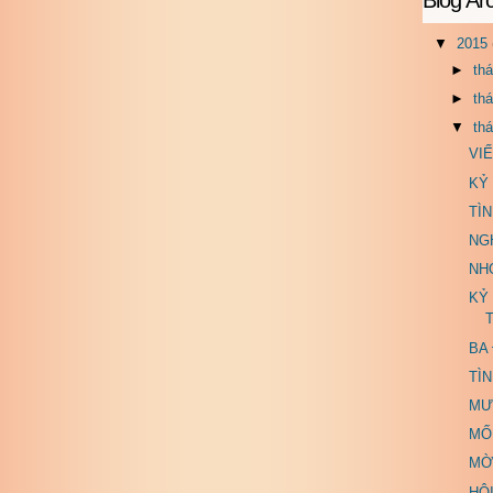
▼
2015
►
th
►
th
▼
th
VI
KỶ
TÌ
NG
NH
KỶ
T
BA
TÌ
MƯ
MỐI
MỜ
HỘI