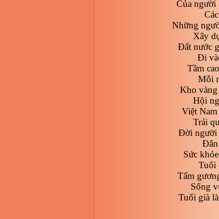
Của người 
Các
Những người
Xây dự
Đất nước 
Đi và
Tầm cao 
Mỗi n
Kho vàng 
Hội ng
Việt Nam 
Trải q
Đời người 
Đắn 
Sức khỏe 
Tuổi 
Tấm gương 
Sống v
Tuổi già l