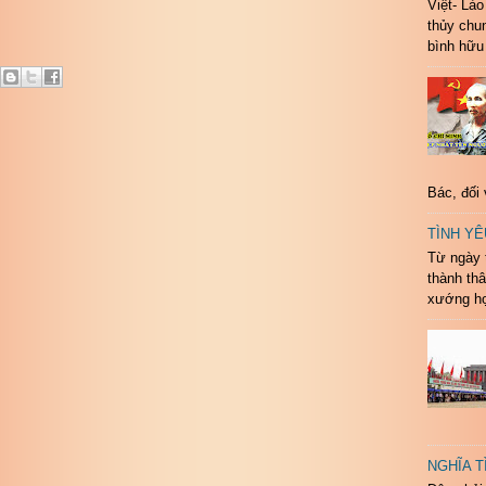
Việt- Lào
thủy chun
bình hữu 
Bác, đối 
TÌNH YÊ
Từ ngày t
thành th
xướng họ
NGHĨA T